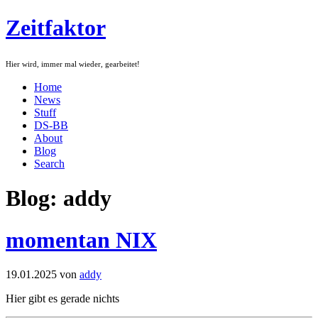
Zeitfaktor
Hier wird, immer mal wieder, gearbeitet!
Home
News
Stuff
DS-BB
About
Blog
Search
Blog: addy
momentan NIX
19.01.2025 von
addy
Hier gibt es gerade nichts